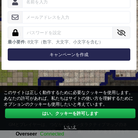
最小要件:
8文字（数字、大文字、小文字を含む）
キャンペーンを作成
このサイトは正しく動作するために必要なクッキーを使用します。
あなたの許可があれば、私たちはサイトの使い方を理解するために
オプションのクッキーも使用したいと考えています。
ダイナミックマップ
はい、クッキーを許可します
GMとプレイヤーは、つながったインタラクティブマップのネ
いいえ
ットワークを使って世界を移動し、真に没入感のある体験を作