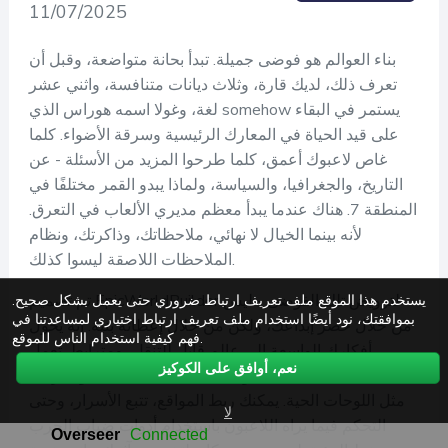
11/07/2025
بناء العوالم هو فوضى جميلة. تبدأ بحانة متواضعة، وقبل أن
تعرف ذلك، لديك قارة، وثلاث ديانات متنافسة، واثني عشر
لغة، وغولا اسمه هوراس الذي somehow يستمر في البقاء
على قيد الحياة في المعارك الرئيسية وسرقة الأضواء. كلما
غاص لاعبوك أعمق، كلما طرحوا المزيد من الأسئلة - عن
التاريخ، والجغرافيا، والسياسة، ولماذا يبدو القمر مختلفًا في
المنطقة 7. هناك عندما يبدأ معظم مديري الألعاب في التعرق.
لأنه بينما الخيال لا نهائي، ملاحظاتك، وذاكرتك، ونظام
الملاحظات اللاصقة ليسوا كذلك.
تم تصميم EpicWorldBuilder لترويض تلك الفوضى - ليس
يستخدم هذا الموقع ملف تعريف ارتباط ضروري حتى يعمل بشكل صحيح.
بموافقتك، نود أيضًا استخدام ملف تعريف ارتباط اختياري لمساعدتنا في
من خلال حصر إبداعك، ولكن من خلال إعطائه بنية. إنه يحول
فهم كيفية استخدام الناس للموقع.
أفكارك الواسعة إلى عالم قابل للتنقل، ومترابط. تعمل
نعم، أوافق على الكوكيز
الحملات مثل المجلدات، والصفحات مثل الملفات، والخرائط
مثل اللوحات الحية. يمكنك ربط المواقع، تتبع الأسرار، وحتى
لا
التحكم فيما يراه اللاعبون باستخدام أدوات ضباب الحرب