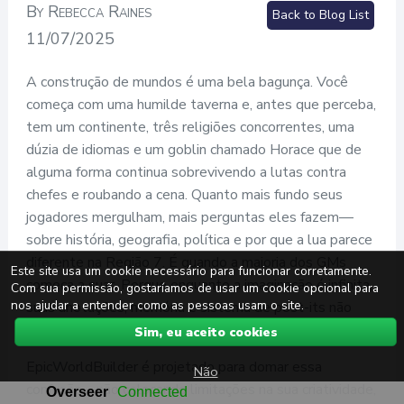
By Rebecca Raines
Back to Blog List
11/07/2025
A construção de mundos é uma bela bagunça. Você
começa com uma humilde taverna e, antes que perceba,
tem um continente, três religiões concorrentes, uma
dúzia de idiomas e um goblin chamado Horace que de
alguma forma continua sobrevivendo a lutas contra
chefes e roubando a cena. Quanto mais fundo seus
jogadores mergulham, mais perguntas eles fazem—
sobre história, geografia, política e por que a lua parece
diferente na Região 7. É quando a maioria dos GMs
Este site usa um cookie necessário para funcionar corretamente.
começa a suar. Porque enquanto a imaginação é infinita,
Com sua permissão, gostaríamos de usar um cookie opcional para
nos ajudar a entender como as pessoas usam o site.
suas anotações, memória e sistema de post-its não
são.
Sim, eu aceito cookies
EpicWorldBuilder é projetado para domar essa
Não
confusão—não colocando limitações na sua criatividade,