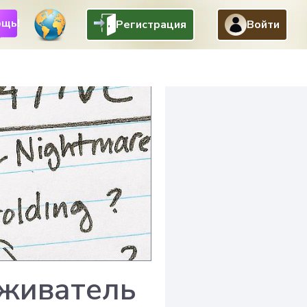
щь!
Регистрация
Войти
еживатель