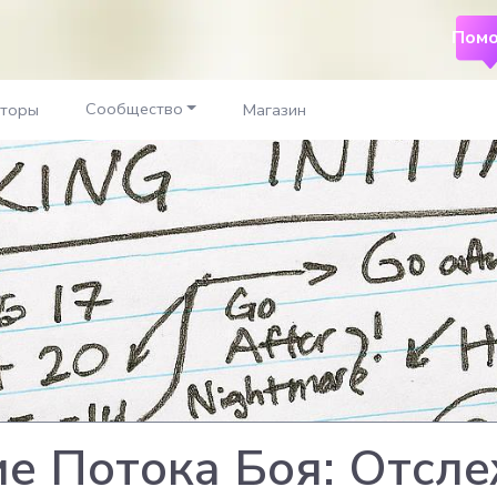
Помо
Сообщество
аторы
Магазин
е Потока Боя: Отсл