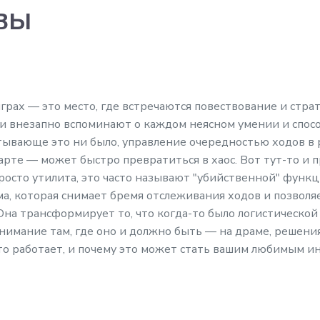
вы
рах — это место, где встречаются повествование и страте
ки внезапно вспоминают о каждом неясном умении и спосо
атывающе это ни было, управление очередностью ходов в
те — может быстро превратиться в хаос. Вот тут-то и проя
 просто утилита, это часто называют "убийственной" функ
а, которая снимает бремя отслеживания ходов и позволя
на трансформирует то, что когда-то было логистической 
нимание там, где оно и должно быть — на драме, решения
то работает, и почему это может стать вашим любимым и