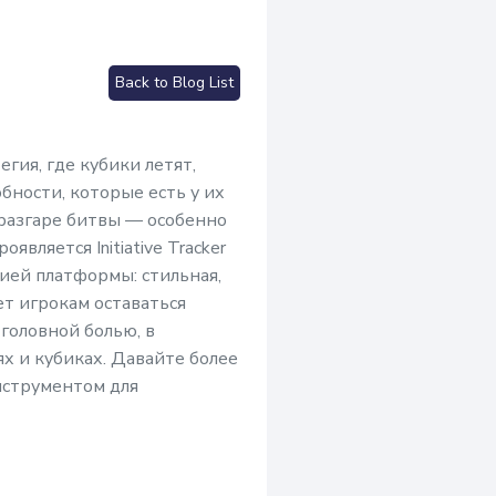
Back to Blog List
гия, где кубики летят,
бности, которые есть у их
 разгаре битвы — особенно
вляется Initiative Tracker
цией платформы: стильная,
ет игрокам оставаться
головной болью, в
х и кубиках. Давайте более
нструментом для