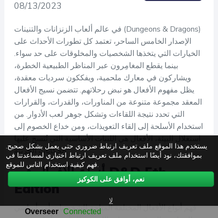
08/13/2023
في عالم ألعاب الزنزانات والتنينات (Dungeons & Dragons)
الإصدار الخامس الساحر، تعتمد كل تطورات الأحداث على
الخيارات التي يتخذها الشخصيات والمخلوقات على حد سواء.
بينما يقطع المغامِرون عبر المناظر الطبيعية الخطرة،
ويشاركون في معارك ملحمية، ويفككون سرديات معقدة،
يظل مفهوم الأفعال هو نبض رحلاتهم. تتضمن نسيج الأفعال
المعقد مجموعة متنوعة من المناورات، والقدرات، والقرارات
التي تحدد نتيجة اللقاءات وتشكل جوهر لعب الأدوار. من
استخدام الأسلحة إلى إلقاء التعويذات، ومن خداع الخصوم إلى
استغلال البيئة، الأفعال هي اللبنات الأساسية التي تُنسج عليها
يستخدم هذا الموقع ملف تعريف ارتباط ضروري حتى يعمل بشكل صحيح.
الحكايات الجريئة.
بموافقتك، نود أيضًا استخدام ملف تعريف ارتباط اختياري لمساعدتنا في
فهم كيفية استخدام الناس للموقع.
أنواع الأفعال في D&D 5th
نعم، أوافق على الكوكيز
Edition
لا
فهم أنواع الأفعال المختلفة المتاحة للشخصيات أمر أساسي