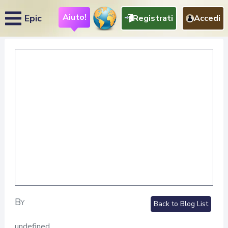
Aiuto!
Epic
Registrati
Accedi
By
Back to Blog List
undefined