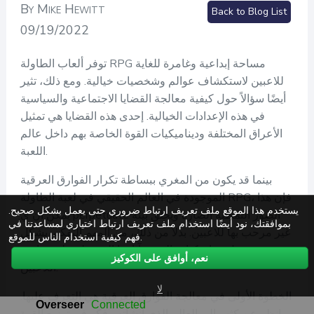
By Mike Hewitt
Back to Blog List
09/19/2022
توفر ألعاب الطاولة RPG مساحة إبداعية وغامرة للغاية
للاعبين لاستكشاف عوالم وشخصيات خيالية. ومع ذلك، تثير
أيضًا سؤالاً حول كيفية معالجة القضايا الاجتماعية والسياسية
في هذه الإعدادات الخيالية. إحدى هذه القضايا هي تمثيل
الأعراق المختلفة وديناميكيات القوة الخاصة بهم داخل عالم
اللعبة.
بينما قد يكون من المغري ببساطة تكرار الفوارق العرقية
الموجودة في العالم الحقيقي في لعبة الطاولة RPG، فإن هذا
يستخدم هذا الموقع ملف تعريف ارتباط ضروري حتى يعمل بشكل صحيح.
يمكن أن ي perpetuate الصور النمطية الضارة ويخلق بيئة
بموافقتك، نود أيضًا استخدام ملف تعريف ارتباط اختياري لمساعدتنا في
غير مرحب بها للاعبين. بدلاً من ذلك، من المهم التفكير بشكل
فهم كيفية استخدام الناس للموقع.
نقدي حول ديناميكيات القوة وآثارها المحتملة على تجارب
نعم، أوافق على الكوكيز
اللاعبين.
لا
الخطوة الأولى في معالجة الفوارق العرقية هي التعرف عليها.