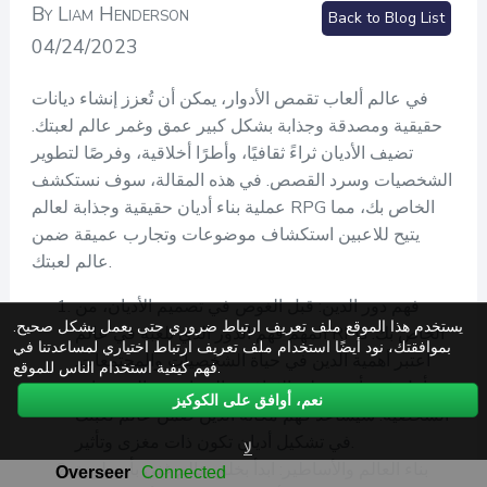
By Liam Henderson
Back to Blog List
04/24/2023
في عالم ألعاب تقمص الأدوار، يمكن أن تُعزز إنشاء ديانات
حقيقية ومصدقة وجذابة بشكل كبير عمق وغمر عالم لعبتك.
تضيف الأديان ثراءً ثقافيًا، وأطرًا أخلاقية، وفرصًا لتطوير
الشخصيات وسرد القصص. في هذه المقالة، سوف نستكشف
عملية بناء أديان حقيقية وجذابة لعالم RPG الخاص بك، مما
يتيح للاعبين استكشاف موضوعات وتجارب عميقة ضمن
عالم لعبتك.
فهم دور الدين: قبل الغوص في تصميم الأديان، من
يستخدم هذا الموقع ملف تعريف ارتباط ضروري حتى يعمل بشكل صحيح.
المهم فهم الدور الذي تلعبه في عالم RPG الخاص بك.
بموافقتك، نود أيضًا استخدام ملف تعريف ارتباط اختياري لمساعدتنا في
اعتبر أهمية الدين في حياة الشخصيات والمجتمعات.
فهم كيفية استخدام الناس للموقع.
تأمل في تأثيره على الثقافة، والسياسة، والمعتقدات
نعم، أوافق على الكوكيز
الشخصية. سيساعد فهم مكانة الدين ضمن عالم لعبتك
في تشكيل أديان تكون ذات مغزى وتأثير.
لا
بناء العالم والأساطير: ابدأ بخلق عالم غني بأسطورة