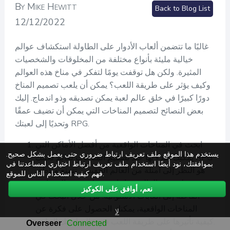
By Mike Hewitt
Back to Blog List
12/12/2022
غالبًا ما تتضمن ألعاب الأدوار على الطاولة استكشاف عوالم
خيالية مليئة بأنواع مختلفة من المخلوقات والشخصيات
المثيرة. ولكن هل توقفت يومًا لتفكر في مناخ هذه العوالم
وكيف يؤثر على طريقة اللعب؟ يمكن أن يلعب تصميم المناخ
دورًا كبيرًا في خلق عالم لعبة يمكن تصديقه وذو اندماج. إليك
بعض النصائح لتصميم المناخات التي يمكن أن تضيف عمقًا
وتحديًا إلى لعبتك RPG.
ابحث في المناخات الواقعية من أفضل الأماكن التي
يستخدم هذا الموقع ملف تعريف ارتباط ضروري حتى يعمل بشكل صحيح.
يمكنك البدء بها عند تصميم المناخات لعالم لعبتك RPG
بموافقتك، نود أيضًا استخدام ملف تعريف ارتباط اختياري لمساعدتنا في
هو النظر إلى أمثلة من العالم الحقيقي. تتمتع مناطق
فهم كيفية استخدام الناس للموقع.
مختلفة في العالم بمناخات مختلفة، من الصحاري
نعم، أوافق على الكوكيز
القاحلة إلى الغابات الاستوائية. من خلال البحث في
المناخات الواقعية، يمكنك الحصول على فكرة عن
لا
كيفية تأثيرها على طريقة اللعب في عالم لعبتك الخاص.