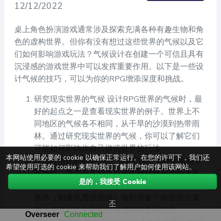
12/12/2022
桌上角色扮演游戏通常涉及探索充满各种有趣生物和角
色的虚构世界。但你有没有想过这些世界的气候以及它
们如何影响游戏玩法？气候设计在创建一个可信且具有
沉浸感的游戏世界中可以发挥重要作用。以下是一些设
计气候的技巧，可以为你的RPG增添深度和挑战。
研究现实世界的气候 设计RPG世界的气候时，最
好的起点之一是查看现实世界的例子。世界上不
同地区的气候各不相同，从干旱的沙漠到热带雨
林。通过研究现实世界的气候，你可以了解它们
可能如何影响你自己游戏世界的玩法。
本网站使用必要的 cookie 以确保正常运行。在您的许可下，我们还
考虑对角色的影响 想想气候可能如何影响游戏中
希望使用可选的 cookie 来帮助我们了解用户如何使用该网站。
的角色。是否有某些类型的生物能够在炎热或寒
是的，我接受 Cookie
冷的环境中繁衍生息？角色是否需要为极端天气
条件（如暴风雪或热浪）做好准备？将这些元素
不
融入游戏可以为你的游戏增添深度和挑战。