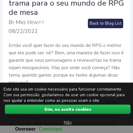
trama para o seu mundo de RPG
de mesa
By Mike Hewitt
Back to Blog List
08/22/2022
Então você quer fazer do seu mundo de RPG o melhor
que ele pode ser, né? Bem, uma maneira de fazer isso é
garantir que seus personagens e reviravoltas na trama
sejam inesquecíveis. Mas por onde você começa? Não
tema, querido gamer, porque eu tenho algumas dicas
para você.
Este site usa um cookie necessário para funcionar corretamente.
Em primeiro lugar, seus personagens devem ter
Com sua permissão, gostaríamos de usar um cookie opcional para
nos ajudar a entender como as pessoas usam o site.
profundidade. Eles devem ter desejos, necessidades,
falhas e peculiaridades. Dê a eles histórias de fundo e
Sim, eu aceito cookies
motivações que façam sentido dentro do contexto do
Não
seu mundo. Não tenha medo de adicionar nuances às
suas personalidades – um personagem que parece um