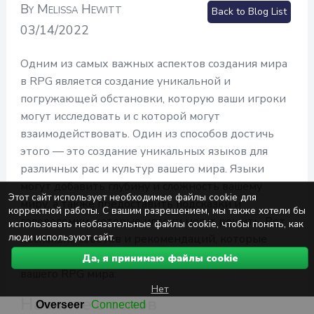
By Melissa Hewitt
Back to Blog List
03/14/2022
Одним из самых важных аспектов создания мира
в RPG является создание уникальной и
погружающей обстановки, которую ваши игроки
могут исследовать и с которой могут
взаимодействовать. Один из способов достичь
этого — это создание уникальных языков для
различных рас и культур вашего мира. Языки
могут добавить глубину и сложность вашему
Этот сайт использует необходимые файлы cookie для
миру, а также предоставить подсказки и
корректной работы. С вашим разрешением, мы также хотели бы
головоломки, которые игроки могут решить. Вот
использовать необязательные файлы cookie, чтобы понять, как
люди используют сайт.
несколько советов и рекомендаций, которые
помогут вам создать уникальные языки для
Да, я принимаю файлы cookie
вашего RPG мира:
Нет
Начните с основ