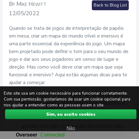
By Mike Hewitt
Back to Blog List
12/05/2022
Quando se trata de jogos de interpretação de papéis
em mesa, criar um mapa do mundo crível e imersivo é
uma parte essencial da experiência do jogo. Um mapa
bem projetado pode definir o tom para o seu mundo de
jogo e dar aos seus jogadores um senso de lugar e
direção. Mas como você deve criar um mapa que seja
funcional e imersivo? Aqui estão algumas dicas para te
ajudar a começar.
Este site usa um cookie necessário para funcionar corretamente.
Comece com o básico Antes de se aprofundar nos
Com sua permissão, gostaríamos de usar um cookie opcional para
detalhes, comece esboçando a geografia básica
nos ajudar a entender como as pessoas usam o site.
do seu mundo. Isso pode incluir a localização de
Sim, eu aceito cookies
continentes, oceanos, cadeias de montanhas e
grandes rios. Não se preocupe em acertar tudo
Não
neste estágio – o objetivo é simplesmente criar