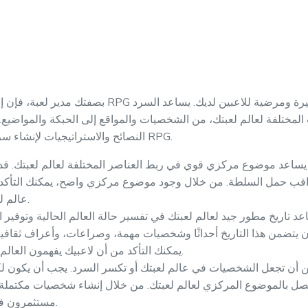
بصفتك مدير لعبة، فإن إنشاء سرد متماسك في عالم لع
المختلفة لعالم لعبتك، من الشخصيات والمواقع إلى الحبكة والمواضي
النصائح والاستراتيجيات لإنشاء سرد متماسك في عالم لعبتك اللوحية RPG.
اعد موضوع مركزي قوي في ربط العناصر المختلفة لعالم لعبتك. قد يك
 عواقب حمل السلطة. من خلال وجود موضوع مركزي واضح، يمكنك التأك
عالم لعبتك يساهم في السرد العام.
عد تاريخ مطور جيد لعالم لعبتك في تفسير حالة العالم الحالية وتوفير
ن يتضمن هذا التاريخ أحداثًا وشخصيات مهمة، وصراعات، وأعراف ثقافية
يمكنك التأكد من أن لاعبيك يفهمون العالم الذي يستكشفونه بعمق أكبر.
 أن تجعل الشخصيات في عالم لعبتك أو تكسر السرد. يجب أن يكون لك
تتصل بالموضوع المركزي لعالم لعبتك. من خلال إنشاء شخصيات مكتملة، 
مستثمرون في العالم والقصة التي ترويها.