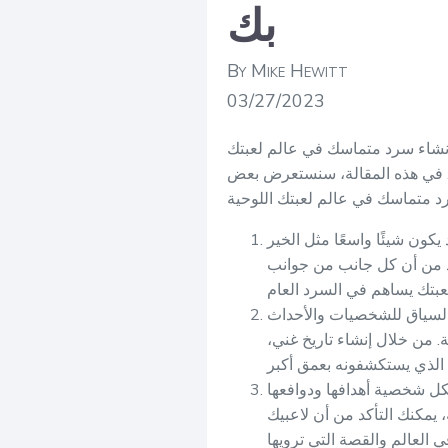
بك
By Mike Hewitt
03/27/2023
بتك RPG أمر حيوي لتقديم تجربة مثيرة ومرضية للاعبين لديك. يساعد السرد
ع. في هذه المقالة، سنستعرض بعض
ون شيئًا واسعًا مثل الخير
د من أن كل جانب من جوانب
 السياق للشخصيات والأحداث
. من خلال إنشاء تاريخ غني،
ل شخصية أهدافها ودوافعها
يمكنك التأكد من أن لاعبيك