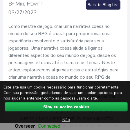
By Mike Hewitt
Back to Blog List
03/27/2023
Como mestre de jogo, criar uma narrativa coesa no
mundo do seu RPG é crucial para proporcionar uma
experiência envolvente e satisfatória para seus
jogadores. Uma narrativa coesa ajuda a ligar os
diferentes aspectos do seu mundo de jogo, desde os
personagens e locais até a trama e os temas. Neste
artigo, exploraremos algumas dicas e estratégias para
criar uma narrativa coesa no mundo do seu RPG de
mesa.
Este site usa um cookie necessário para funcionar corretamente.
Com sua permissão, gostaríamos de usar um cookie opcional para
Desenvolva um tema central: Um tema central
nos ajudar a entender como as pessoas usam o site.
forte pode ajudar a unir os diferentes elementos
Sim, eu aceito cookies
do seu mundo de jogo. Pode ser algo tão amplo
quanto o bem contra o mal, ou mais específico,
Não
como as consequências de exercer poder. Ao ter