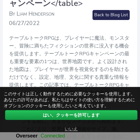
ャンペーン</table>
By Liam Henderson
Back to Blog List
06/27/2022
テーブルトークRPGは、プレイヤーに魔法、モンスタ
ー、冒険に満ちたフィクションの世界に没入する機会
を提供します。テーブルトークRPGキャンペーンの最
も重要な要素の1つは、世界地図です。よく設計され
た地図は、プレイヤーが世界を視覚化するのを助ける
だけでなく、設定、地理、文化に関する貴重な情報を
提供します。この記事では、テーブルトークRPGキャ
ンペーンのための詳細な世界地図を作成する方法を探
このサイトは正しく動作するために必要なクッキーを使用します。
あなたの許可があれば、私たちはサイトの使い方を理解するために
ります。
オプションのクッキーも使用したいと考えています。
大まかなスケッチから始める: 世界地図をデザイ
はい、クッキーを許可します
ンする前に、大まかなスケッチから始めます。
いいえ
これにより、世界全体の形状やサイズ、海、
山、川などの主要な特徴の配置を把握するのに