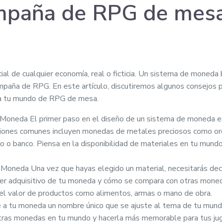
ampaña de RPG de mes
l de cualquier economía, real o ficticia. Un sistema de moneda
mpaña de RPG. En este artículo, discutiremos algunos consejos p
ara tu mundo de RPG de mesa.
 Moneda El primer paso en el diseño de un sistema de moneda es
iones comunes incluyen monedas de metales preciosos como oro
o o banco. Piensa en la disponibilidad de materiales en tu mundo
Moneda Una vez que hayas elegido un material, necesitarás deci
er adquisitivo de tu moneda y cómo se compara con otras mone
 el valor de productos como alimentos, armas o mano de obra.
 tu moneda un nombre único que se ajuste al tema de tu mund
otras monedas en tu mundo y hacerla más memorable para tus ju