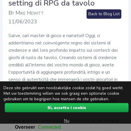
setting di RPG da tavolo
By Mike Hewitt
Back to Blog List
11/06/2023
Salve, cari master di gioco e narratori! Oggi, ci
addentriamo nel coinvolgente regno dei sistemi di
credenze e del loro profondo impatto sui contesti dei
giochi di ruolo da tavolo. Creando sistemi di credenze
credibili all'interno del vostro mondo di gioco, avete
l'opportunità di aggiungere profondità, intrigo e un
senso di autenticità che immergerà i vostri giocatori in
un'esperienza ricca e avvincente. Quindi, esploriamo
Deze site gebruikt een noodzakelijke cookie zodat hij goed werkt.
Met uw toestemming willen we ook graag een optionele cookie
l'arte di creare questi intricati sistemi di credenze e
gebruiken om te begrijpen hoe mensen de site gebruiken.
osserviamo come il vostro contesto RPG prenda vita
Sì, accetto i cookie
con un intero nuovo livello di immersione!
Nu
Prima di tutto, comprendiamo l'importanza dei sistemi
di credenze. Nel mondo reale, i sistemi di credenze