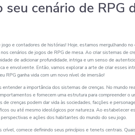
o seu cenário de RPG 
jogo e contadores de histórias! Hoje, estamos mergulhando no 
 nos cenários de jogos de RPG de mesa. Ao criar sistemas de cr
idade de adicionar profundidade, intriga e um senso de autentic
ca e envolvente. Então, vamos explorar a arte de criar esses int
 seu RPG ganha vida com um novo nível de imersão!
s entender a importância dos sistemas de crenças. No mundo rea
comportamentos e fornecem uma estrutura para compreender o u
s de crenças podem dar vida às sociedades, facções e persona
losóficos ou até mesmo ideológicos por natureza. Ao estabelecer e
 perspectivas e ações dos habitantes do mundo do seu jogo.
s crível, comece definindo seus princípios e tenets centrais. Qua