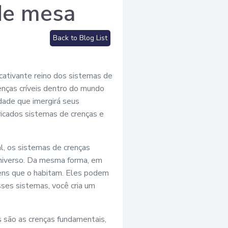
de mesa
Back to Blog List
cativante reino dos sistemas de
enças críveis dentro do mundo
idade que imergirá seus
ricados sistemas de crenças e
l, os sistemas de crenças
niverso. Da mesma forma, em
gens que o habitam. Eles podem
sses sistemas, você cria um
is são as crenças fundamentais,