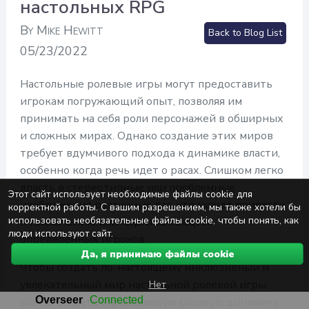
настольных RPG
By Mike Hewitt
Back to Blog List
05/23/2022
Настольные ролевые игры могут предоставить
игрокам погружающий опыт, позволяя им
принимать на себя роли персонажей в обширных
и сложных мирах. Однако создание этих миров
требует вдумчивого подхода к динамике власти,
особенно когда речь идет о расах. Слишком легко
впасть в стереотипные или проблемные
Этот сайт использует необходимые файлы cookie для
изображения различных рас, что может привести
корректной работы. С вашим разрешением, мы также хотели бы
использовать необязательные файлы cookie, чтобы понять, как
к исключению или маргинализации
люди используют сайт.
определенных игроков.
Да, я принимаю файлы cookie
Чтобы создать по-настоящему инклюзивный и
Нет
увлекательный мир настольной ролевой игры,
важно создать справедливую расовую динамику.