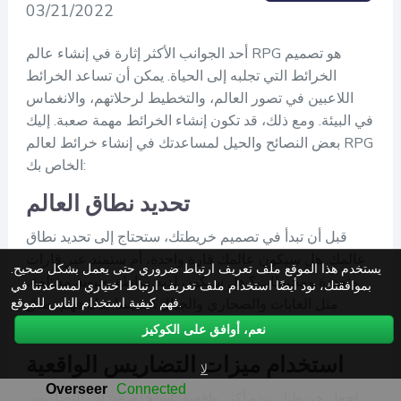
03/21/2022
أحد الجوانب الأكثر إثارة في إنشاء عالم RPG هو تصميم
الخرائط التي تجلبه إلى الحياة. يمكن أن تساعد الخرائط
اللاعبين في تصور العالم، والتخطيط لرحلاتهم، والانغماس
في البيئة. ومع ذلك، قد تكون إنشاء الخرائط مهمة صعبة. إليك
بعض النصائح والحيل لمساعدتك في إنشاء خرائط لعالم RPG
الخاص بك:
تحديد نطاق العالم
قبل أن تبدأ في تصميم خريطتك، ستحتاج إلى تحديد نطاق
عالمك. هل سيكون عالمك قارة واحدة، أم ستمتد عبر قارات
يستخدم هذا الموقع ملف تعريف ارتباط ضروري حتى يعمل بشكل صحيح.
متعددة ومحيطات؟ هل سيكون لديه مناطق حيوية مختلفة،
بموافقتك، نود أيضًا استخدام ملف تعريف ارتباط اختياري لمساعدتنا في
فهم كيفية استخدام الناس للموقع.
مثل الغابات والصحاري والجبال؟ سيساعدك فهم نطاق
عالمك في إنشاء خريطة دقيقة وعملية.
نعم، أوافق على الكوكيز
استخدام ميزات التضاريس الواقعية
لا
لجعل خريطتك تبدو أكثر واقعية، استخدم ميزات التضاريس