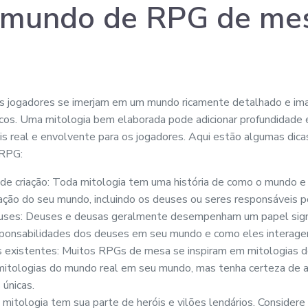
u mundo de RPG de me
 jogadores se imerjam em um mundo ricamente detalhado e ima
icos. Uma mitologia bem elaborada pode adicionar profundidade
s real e envolvente para os jogadores. Aqui estão algumas dicas
 RPG:
de criação: Toda mitologia tem uma história de como o mundo e 
iação do seu mundo, incluindo os deuses ou seres responsáveis po
uses: Deuses e deusas geralmente desempenham um papel signif
sponsabilidades dos deuses em seu mundo e como eles interagem
s existentes: Muitos RPGs de mesa se inspiram em mitologias d
mitologias do mundo real em seu mundo, mas tenha certeza de ad
 únicas.
 mitologia tem sua parte de heróis e vilões lendários. Considere 