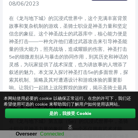
08/06/2023
在《龙与地下城》的沉浸式世界中，这个充满丰富背景
故事和复杂机制的游戏，圣骑士职业是神圣力量和坚定
信念的象征。这个神圣战士的武器库中，核心能力便是
神圣打击——一种允许他们通过武器攻击来引导神圣能
量的强大能力，照亮战场，造成耀眼的伤害。神圣打击
5e的细微差别从与暴击的协同作用，到其历史和神话的
灵感，为玩家提供了战术深度，也为讲故事的人增添了
叙述的魅力。本文深入探讨神圣打击5e的多面世界，探
索其机制、策略及其对遭遇设计和游戏体验的重要影
响。让我们一起踏上这段辉煌的旅程，揭示圣骑士最具
标志性的特征之一。
本网站使用必要的 cookie 以确保正常运行。在您的许可下，我们还
希望使用可选的 cookie 来帮助我们了解用户如何使用该网站。
神圣打击的机制
是的，我接受 Cookie
在《龙与地下城》第五版（5e）的沉浸式世界中，圣骑
不
士职业是神圣力量的象征，是一个不仅拥有武术才能，
还拥有神灵之力的冠军。这个神圣力量的核心便是“神圣