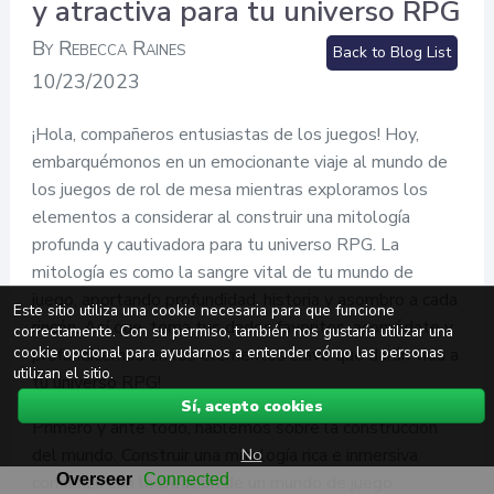
y atractiva para tu universo RPG
By Rebecca Raines
Back to Blog List
10/23/2023
¡Hola, compañeros entusiastas de los juegos! Hoy,
embarquémonos en un emocionante viaje al mundo de
los juegos de rol de mesa mientras exploramos los
elementos a considerar al construir una mitología
profunda y cautivadora para tu universo RPG. La
mitología es como la sangre vital de tu mundo de
juego, aportando profundidad, historia y asombro a cada
Este sitio utiliza una cookie necesaria para que funcione
rincón. Así que, toma tus dados favoritos, acomódate y
correctamente. Con su permiso, también nos gustaría utilizar una
cookie opcional para ayudarnos a entender cómo las personas
profundicemos en los elementos clave que darán vida a
utilizan el sitio.
tu universo RPG!
Sí, acepto cookies
Primero y ante todo, hablemos sobre la construcción
No
del mundo. Construir una mitología rica e inmersiva
comienza con la creación de un mundo de juego