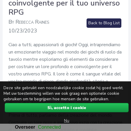
coinvolgente per il tuo universo
RPG
By Rebecca Raines
Back to Blog List
10/23/2023
Ciao a tutti, appassionati di giochi! Oggi, intraprendiamo
un emozionante viaggio nel mondo dei giochi di ruolo da
tavolo mentre esploriamo gli elementi da considerare
per costruire un lore profondo e coinvolgente per il
vostro universo RPG. Il lore è come il sangue vitale del
vostro mondo di gioco, dando profondità, storia e
Deze site gebruikt een noodzakelijke cookie zodat hij goed werkt.
meraviglia a ogni angolo. Quindi, afferrate i vostri dadi
Met uw toestemming willen we ook graag een optionele cookie
preferiti, sistematevi e addentriamoci negli elementi
gebruiken om te begrijpen hoe mensen de site gebruiken.
chiave che daranno vita al vostro universo RPG!
Sì, accetto i cookie
Prima di tutto, parliamo della creazione del mondo.
Nu
Costruire un lore ricco e immersivo inizia con la creazione
di un mondo di gioco dettagliato e credibile.