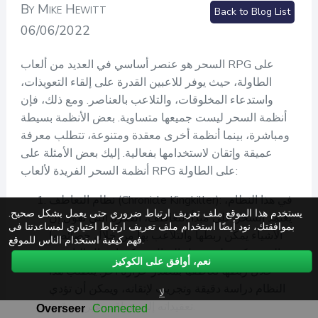
By Mike Hewitt
Back to Blog List
06/06/2022
السحر هو عنصر أساسي في العديد من ألعاب RPG على
الطاولة، حيث يوفر للاعبين القدرة على إلقاء التعويذات،
واستدعاء المخلوقات، والتلاعب بالعناصر. ومع ذلك، فإن
أنظمة السحر ليست جميعها متساوية. بعض الأنظمة بسيطة
ومباشرة، بينما أنظمة أخرى معقدة ومتنوعة، تتطلب معرفة
عميقة وإتقان لاستخدامها بفعالية. إليك بعض الأمثلة على
أنظمة السحر الفريدة لألعاب RPG على الطاولة:
نظام التعاطف (Chronicle Kingkiller): في هذا النظام،
يستخدم هذا الموقع ملف تعريف ارتباط ضروري حتى يعمل بشكل صحيح.
يعتمد السحر على مبدأ التعاطف، الفكرة التي تقول إن
بموافقتك، نود أيضًا استخدام ملف تعريف ارتباط اختياري لمساعدتنا في
الأشياء يمكن ربطها والتلاعب بها من خلال خصائصها
فهم كيفية استخدام الناس للموقع.
المشتركة. على سبيل المثال، يمكن إشعال النار من
نعم، أوافق على الكوكيز
خلال ربطها تعاطفيًا بمصدر حرارة آخر. يتطلب هذا
النظام دراسة دقيقة وتجريب لإتقانه، ويمكن أن تؤدي
لا
تعقيداته إلى عواقب غير متوقعة.