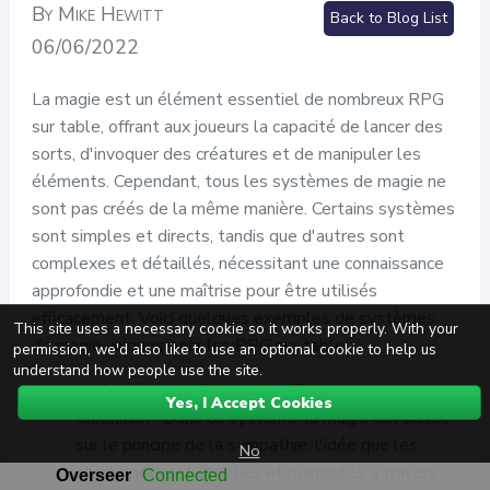
By Mike Hewitt
Back to Blog List
06/06/2022
La magie est un élément essentiel de nombreux RPG
sur table, offrant aux joueurs la capacité de lancer des
sorts, d'invoquer des créatures et de manipuler les
éléments. Cependant, tous les systèmes de magie ne
sont pas créés de la même manière. Certains systèmes
sont simples et directs, tandis que d'autres sont
complexes et détaillés, nécessitant une connaissance
approfondie et une maîtrise pour être utilisés
efficacement. Voici quelques exemples de systèmes
This site uses a necessary cookie so it works properly. With your
de magie uniques pour les RPG sur table :
permission, we'd also like to use an optional cookie to help us
understand how people use the site.
Le Système de Sympathie (The Kingkiller
Yes, I Accept Cookies
Chronicle) : Dans ce système, la magie est basée
sur le principe de la sympathie, l'idée que les
No
objets peuvent être liés et manipulés à travers