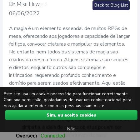
By Mike Hewitt
Back to Blog List
06/06/2022
A magia é um elemento essencial de muitos RPGs de
mesa, oferecendo aos jogadores a capacidade de lançar
feitiços, convocar criaturas e manipular os elementos.
No entanto, nem todos os sistemas de magia são
criados da mesma forma. Alguns sistemas são simples
e diretos, enquanto outros são complexos e
intrincados, requerendo profundo conhecimento e
domínio para serem usados efetivamente. Aqui estão
alguns exemplos de sistemas de magia únicos para
Este site usa um cookie necessário para funcionar corretamente.
RPGs de mesa:
Com sua permissão, gostaríamos de usar um cookie opcional para
nos ajudar a entender como as pessoas usam o site.
O Sistema de Simpatia (The Kingkiller Chronicle):
Sim, eu aceito cookies
Neste sistema, a magia é baseada no princípio da
simpatia, a ideia de que os objetos podem ser
Não
ligados e manipulados através de suas