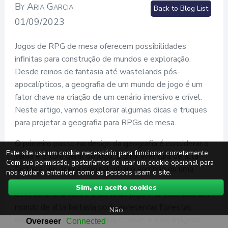
By Aria Garcia
Back to Blog List
01/09/2023
Jogos de RPG de mesa oferecem possibilidades
infinitas para construção de mundos e exploração.
Desde reinos de fantasia até wastelands pós-
apocalípticos, a geografia de um mundo de jogo é um
fator chave na criação de um cenário imersivo e crível.
Neste artigo, vamos explorar algumas dicas e truques
para projetar a geografia para RPGs de mesa.
O primeiro passo no design da geografia é considerar o
Este site usa um cookie necessário para funcionar corretamente.
tema e o tom geral do jogo. É uma aventura de alta
Com sua permissão, gostaríamos de usar um cookie opcional para
fantasia, um drama criminal urbano sombrio ou uma
nos ajudar a entender como as pessoas usam o site.
ópera espacial futurista? A geografia do mundo do jogo
Sim, eu aceito cookies
deve refletir o tom e o tema do jogo. Por exemplo, um
mundo de alta fantasia pode apresentar florestas
Não
exuberantes, montanhas majestosas e ilhas mágicas,