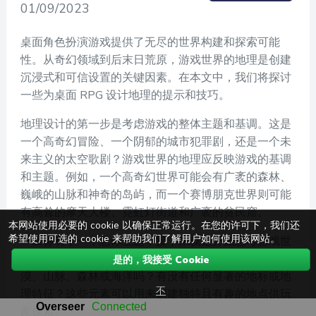
01/09/2023
桌面角色扮演游戏提供了无尽的世界构建和探索可能
性。从奇幻领域到后末日荒原，游戏世界的地理是创建
沉浸式和可信设置的关键因素。在本文中，我们将探讨
一些为桌面 RPG 设计地理的提示和技巧。
地理设计的第一步是考虑游戏的整体主题和基调。这是
一个高奇幻冒险、一个阴郁的城市犯罪剧，还是一个未
来主义的太空歌剧？游戏世界的地理应反映游戏的基调
和主题。例如，一个高奇幻世界可能会有广袤的森林、
巍峨的山脉和神奇的岛屿，而一个赛博朋克世界则可能
有高耸的摩天大楼、霓虹灯街道和广袤的贫民窟。
本网站使用必要的 cookie 以确保正常运行。在您的许可下，我们还
希望使用可选的 cookie 来帮助我们了解用户如何使用该网站。
一旦你有了一个总体主题，接下来就是开始思考游戏世
界中的具体地点。游戏世界中存在什么样的地形？有沙
是的，我接受 Cookie
漠、山脉、森林或海洋吗？有没有任何显著的地标或地
不
理特征？这些元素可以用来创建独特且有趣的地点供玩
家探索。