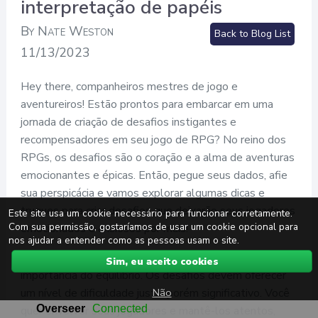
interpretação de papéis
By Nate Weston
Back to Blog List
11/13/2023
Hey there, companheiros mestres de jogo e
aventureiros! Estão prontos para embarcar em uma
jornada de criação de desafios instigantes e
recompensadores em seu jogo de RPG? No reino dos
RPGs, os desafios são o coração e a alma de aventuras
emocionantes e épicas. Então, pegue seus dados, afie
sua perspicácia e vamos explorar algumas dicas e
truques para criar desafios que deixarão seus jogadores
Este site usa um cookie necessário para funcionar corretamente.
Com sua permissão, gostaríamos de usar um cookie opcional para
emocionados e ansiosos por mais!
nos ajudar a entender como as pessoas usam o site.
Primeiro e acima de tudo, vamos falar sobre a
Sim, eu aceito cookies
importância do equilíbrio. Os desafios devem oferecer
Não
um nível de dificuldade justo, porém significativo. Você
quer envolver seus jogadores e mantê-los atentos,