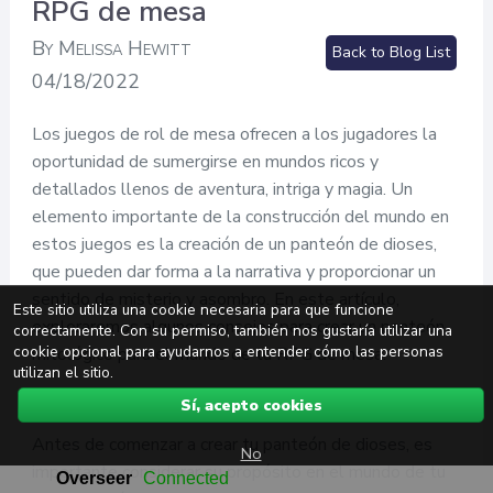
RPG de mesa
By Melissa Hewitt
Back to Blog List
04/18/2022
Los juegos de rol de mesa ofrecen a los jugadores la
oportunidad de sumergirse en mundos ricos y
detallados llenos de aventura, intriga y magia. Un
elemento importante de la construcción del mundo en
estos juegos es la creación de un panteón de dioses,
que pueden dar forma a la narrativa y proporcionar un
sentido de misterio y asombro. En este artículo,
Este sitio utiliza una cookie necesaria para que funcione
exploraremos algunos consejos para crear un panteón
correctamente. Con su permiso, también nos gustaría utilizar una
cookie opcional para ayudarnos a entender cómo las personas
mitológico para el mundo de tu RPG de mesa.
utilizan el sitio.
Determina el Propósito del Panteón
Sí, acepto cookies
Antes de comenzar a crear tu panteón de dioses, es
No
importante considerar su propósito en el mundo de tu