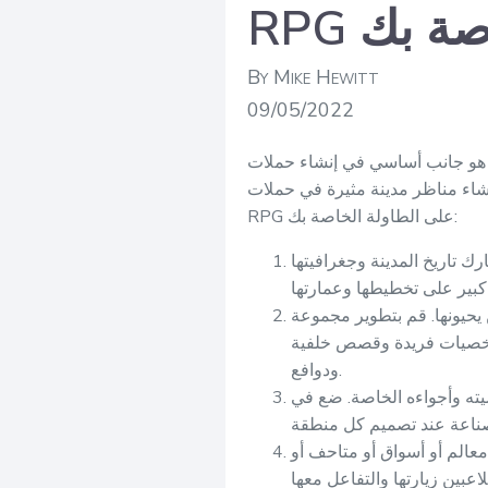
لخاصة بك
By Mike Hewitt
09/05/2022
RPG على الطاولة غامرة وجذابة. يمكن أن تكون المدن مراكز للمغامرة
إنشاء مناظر مدينة مثيرة في حملات
RPG على الطاولة الخاصة بك:
ك تاريخ المدينة وجغرافيتها
 يحيونها. قم بتطوير مجموعة
شخصيات فريدة وقصص خلفية
ودوافع.
يته وأجواءه الخاصة. ضع في
عالم أو أسواق أو متاحف أو