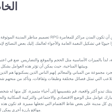
RPG ا
تصميم مناظر المدينة الموثوقة هو جانب أساسي في إنشاء حملات 
 حيويًا في تشكيل النغمة العامة والأجواء لعالمك. إليك بعض النصائح ل
ة، ابدأ بالميزات الأساسية مثل الحجم والموقع والتضاريس. ضع في اعتبار
وبيئتها المناخية، حيث يمكن أن تؤثر هذه العوامل بشكل كبير على تخطيطها وعمارتها.
د مجموعة من المباني والمعالم. إنهم الناس الذين يسكنونها هم الذين
لاعب التي تمثل فصائل مختلفة وطبقات وثقافات، وتأكد من منحهم 
ك تبدو أكثر واقعية، قم بتقسيمها إلى أحياء متميزة، كل منها له شخص
ي كل مدينة على بعض نقاط الاهتمام التي تجعلها مميزة. قد تكون هذه م
مواقع بارزة أخرى يمكن للاعبين زيارتها والتفاعل معها.