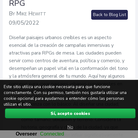
RPG
By Mike Hewitt
Back to Blog List
09/05/2022
Diseñar paisajes urbanos creíbles es un aspecto
esencial de la creación de campañas inmersivas y
atractivas para RPGs de mesa. Las ciudades pueden
servir como centros de aventura, política y comercio, y
desempeñan un papel vital en la conformación del tono
y la atmósfera general de tu mundo. Aquí hay algunos
consejos para crear paisajes urbanos convincentes en
Este sitio utiliza una cookie necesaria para que funcione
tus campañas de RPG de mesa:
correctamente. Con su permiso, también nos gustaría utilizar una
cookie opcional para ayudarnos a entender cómo las personas
Comienza con lo básico: Al diseñar una ciudad,
utilizan el sitio.
empieza con las características fundamentales,
Sí, acepto cookies
como tamaño, ubicación y terreno. Considera la
No
historia, geografía y clima de la ciudad, ya que
estos factores pueden influir significativamente