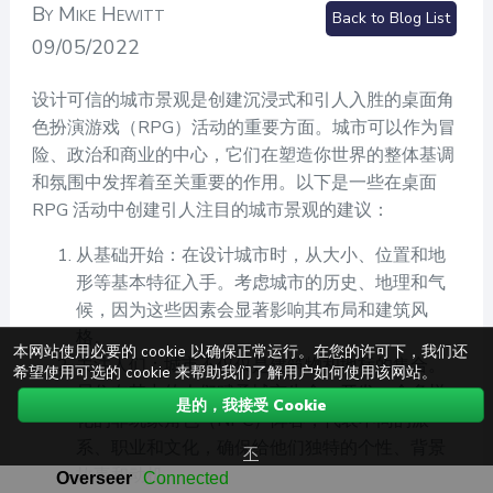
By Mike Hewitt
Back to Blog List
09/05/2022
设计可信的城市景观是创建沉浸式和引人入胜的桌面角
色扮演游戏（RPG）活动的重要方面。城市可以作为冒
险、政治和商业的中心，它们在塑造你世界的整体基调
和氛围中发挥着至关重要的作用。以下是一些在桌面
RPG 活动中创建引人注目的城市景观的建议：
从基础开始：在设计城市时，从大小、位置和地
形等基本特征入手。考虑城市的历史、地理和气
候，因为这些因素会显著影响其布局和建筑风
格。
本网站使用必要的 cookie 以确保正常运行。在您的许可下，我们还
关注人们：城市不仅仅是建筑物和地标的集合。
希望使用可选的 cookie 来帮助我们了解用户如何使用该网站。
居住在其中的人们赋予城市生命。开发一个多样
是的，我接受 Cookie
化的非玩家角色（NPC）阵容，代表不同的派
系、职业和文化，确保给他们独特的个性、背景
不
故事和动机。