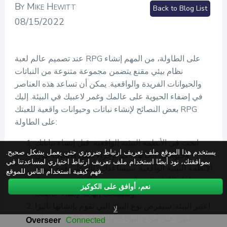
By Mike Hewitt
Back to Blog List
08/15/2022
عند تصميم عالم لعبة RPG على الطاولة، من المهم إنشاء
نظام بيئي مقنع يتضمن مجموعة متنوعة من النباتات
والحيوانات الفريدة والواقعية. يمكن أن تساعد هذه العناصر
في إضفاء الحيوية على عالمك وغمر لاعبيك في البيئة. إليك
بعض النصائح لإنشاء نباتات وحيوانات واقعية للعبتك RPG
على الطاولة:
ابحث في الأنظمة البيئية الواقعية: قبل إنشاء نباتاتك
يستخدم هذا الموقع ملف تعريف ارتباط ضروري حتى يعمل بشكل صحيح.
وحيواناتك الخاصة، قم بإجراء بعض الأبحاث حول
بموافقتك، نود أيضًا استخدام ملف تعريف ارتباط اختياري لمساعدتنا في
الأنظمة البيئية الواقعية. سيساعدك ذلك على فهم كيفية
فهم كيفية استخدام الناس للموقع.
تفاعل الأنواع المختلفة مع بعضها البعض ومع بيئتها،
نعم، أوافق على الكوكيز
وسيمنحك إلهامًا لإنشاء خاصتك.
اعتبر البيئة: سيفرض نوع البيئة التي تقوم بإنشائها تأثيرًا
لا
كبيرًا على أنواع النباتات والحيوانات التي يمكن أن