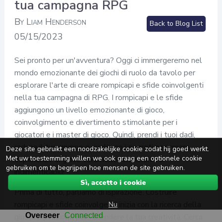
tua campagna RPG
By Liam Henderson
Back to Blog List
05/15/2023
Sei pronto per un'avventura? Oggi ci immergeremo nel
mondo emozionante dei giochi di ruolo da tavolo per
esplorare l'arte di creare rompicapi e sfide coinvolgenti
nella tua campagna di RPG. I rompicapi e le sfide
aggiungono un livello emozionante di gioco,
coinvolgimento e divertimento stimolante per i
giocatori e i master di gioco. Quindi, prendi i tuoi dadi,
raduna il tuo gruppo e sveliamo i segreti per creare
Deze site gebruikt een noodzakelijke cookie zodat hij goed werkt.
Met uw toestemming willen we ook graag een optionele cookie
esperienze di gioco veramente immersive e
gebruiken om te begrijpen hoe mensen de site gebruiken.
indimenticabili!
Sì, accetto i cookie
Prima di tutto, parliamo di ispirazione. Costruire
Nu
rompicapi e sfide coinvolgenti inizia con la ricerca della
giusta ispirazione per accendere la tua creatività. Cerca