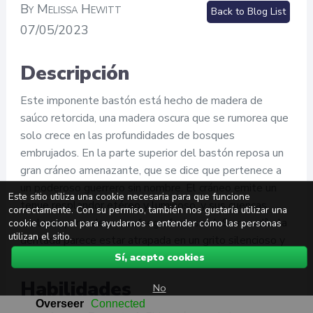
By Melissa Hewitt
Back to Blog List
07/05/2023
Descripción
Este imponente bastón está hecho de madera de
saúco retorcida, una madera oscura que se rumorea que
solo crece en las profundidades de bosques
embrujados. En la parte superior del bastón reposa un
gran cráneo amenazante, que se dice que pertenece a
un poderoso guerrero sin nombre. El cráneo emite un
Este sitio utiliza una cookie necesaria para que funcione
tenue resplandor etéreo y luminoso, y sus cuencas
correctamente. Con su permiso, también nos gustaría utilizar una
oculares parpadean con fuego fantasmal. Su mandíbula
cookie opcional para ayudarnos a entender cómo las personas
utilizan el sitio.
dentada parece estar atrapada en un grito silencioso y
eterno.
Sí, acepto cookies
Habilidades
No