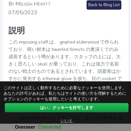
By Melissa Hewitt
Back to Blog List
07/05/2023
説明
この imposing staff は、 gnarled elderwood で作られ
ており、暗い材木は haunted forests の奥深くでのみ
成長するという噂があります。スタッフの上には、大
きく恐ろしい skull が乗っており、これは強力で名前
のない戦士のものであるとされています。頭蓋骨はか
すかに発光する ethereal glow を放ち、目の socket で
は幽霊の火が揺らめいています。その歯のある口は、
このサイトは正しく動作するために必要なクッキーを使用します。
静かな永遠の叫びに閉ざされているように見えます。
あなたの許可があれば、私たちはサイトの使い方を理解するために
オプションのクッキーも使用したいと考えています。
能力
はい、クッキーを許可します
Spectral Grasp
: スタッフは、使い手の動作を遠
いいえ
くから模倣する ethereal hands を召喚できま