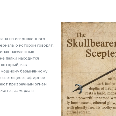
лана из искривленного
ериала, о котором говорят,
убинах населенных
не палки находится
 который, как
л мощному безымянному
ое светящееся, эфирное
цают призрачным огнем.
ажется, замерла в