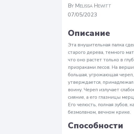
By Melissa Hewitt
07/05/2023
Описание
Эта внушительная палка сде
старого дерева, темного мат
что оно растет только в гл
призраками лесов. На верши
большая, угрожающая череп,
утверждается, принадлежа
воину. Череп излучает слаб
сияние, а его глазницы мер
Его челюсть, полная зубов, к
безмолвном, вечном крике.
Способности