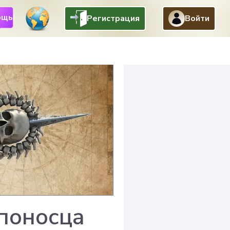
щь!
Регистрация
Войти
поносца