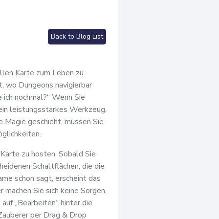
Back to Blog List
ellen Karte zum Leben zu
rt, wo Dungeons navigierbar
e ich nochmal?“ Wenn Sie
 ein leistungsstarkes Werkzeug,
e Magie geschieht, müssen Sie
öglichkeiten.
e Karte zu hosten. Sobald Sie
eidenen Schaltflächen, die die
Name schon sagt, erscheint das
r machen Sie sich keine Sorgen,
k auf „Bearbeiten“ hinter die
r Zauberer per Drag & Drop