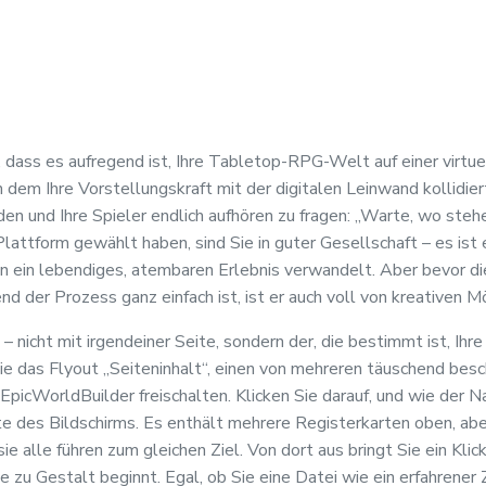
 dass es aufregend ist, Ihre Tabletop-RPG-Welt auf einer virtu
 dem Ihre Vorstellungskraft mit der digitalen Leinwand kollidie
n und Ihre Spieler endlich aufhören zu fragen: „Warte, wo steh
lattform gewählt haben, sind Sie in guter Gesellschaft – es ist
 ein lebendiges, atembaren Erlebnis verwandelt. Aber bevor di
nd der Prozess ganz einfach ist, ist er auch voll von kreativen M
 – nicht mit irgendeiner Seite, sondern der, die bestimmt ist, Ihr
 das Flyout „Seiteninhalt“, einen von mehreren täuschend besch
EpicWorldBuilder freischalten. Klicken Sie darauf, und wie der 
te des Bildschirms. Es enthält mehrere Registerkarten oben, abe
sie alle führen zum gleichen Ziel. Von dort aus bringt Sie ein Klic
te zu Gestalt beginnt. Egal, ob Sie eine Datei wie ein erfahrene