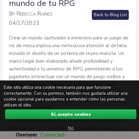
mundo de tu RPG
By Rebecca Raines
Back to Blog List
04/17/2023
Crear un mundo cautivador e inmersivo para un juego de
rol de mesa implica una meticulosa atención al detalle,
incluido el diseño de un sistema de leyes realista. Un
marco legal bien elaborado añade profundidad y
autenticidad a tu universo de RPG, permitiendo a los
jugadores interactuar con un mundo de juego creíble y
dinámico. En este artículo del blog, exploraremos
Este sitio utiliza una cookie necesaria para que funcione
estrategias efectivas para diseñar un sistema de leyes
correctamente. Con su permiso, también nos gustaría utilizar una
cookie opcional para ayudarnos a entender cómo las personas
realista que mejore la inmersión y el disfrute de tu
utilizan el sitio.
experiencia de RPG.
Sí, acepto cookies
Comprender el Contexto y el Entorno: Para diseñar un
No
sistema de leyes realista, es esencial tener una
comprensión profunda del contexto y el entorno de tu