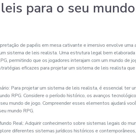
e leis para o seu mund
rpretação de papéis em mesa cativante e imersivo envolve uma 
 um sistema de leis realista. Uma estrutura legal bem elaborada
RPG, permitindo que os jogadores interajam com um mundo de jog
tratégias eficazes para projetar um sistema de leis realista qu
rio: Para projetar um sistema de leis realista, é essencial ter
ndo RPG. Considere o período histórico, os avanços tecnológicos
seu mundo de jogo. Compreender esses elementos ajudará você a
 seu mundo RPG.
ndo Real: Adquirir conhecimento sobre sistemas legais do mundo
xplore diferentes sistemas jurídicos históricos e contemporâneos