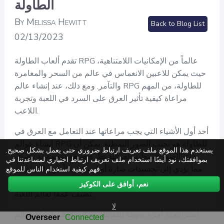
الطاولة
By Melissa Hewitt
Back to Blog List
02/13/2023
تقدم ألعاب الطاولة RPG عالماً من الإمكانيات اللامتناهية،
حيث يمكن للاعبين الانغماس في عالم من السحر والمغامرة
والتآمر. ومع ذلك، عند إنشاء عالم RPG للطاولة، من المهم
مراعاة كيفية تأثير العرق على السرد في اللعبة وتجربة
اللاعب.
أحد أول الأشياء التي يجب مراعاتها عند التعامل مع العرق في
إنشاء عوالم RPG للطاولة هو تجنب الصور النمطية. يمكن أن
يستخدم هذا الموقع ملف تعريف ارتباط ضروري حتى يعمل بشكل صحيح.
تخلق الصور النمطية العرقية نظرة ضيقة لمجموعة معينة،
بموافقتك، نود أيضًا استخدام ملف تعريف ارتباط اختياري لمساعدتنا في
مما يؤدي إلى تجسيدات ضارة أو مسيئة. بدلاً من ذلك، انشئ
فهم كيفية استخدام الناس للموقع.
خلفيات عرقية متنوعة ومعقدة، مع ثقافات وتاريخ فريدة
نعم، أوافق على الكوكيز
تضيف عمقاً لعالم اللعبة.
لا
استراتيجية أخرى مهمة للتعامل مع العرق في إنشاء عوالم