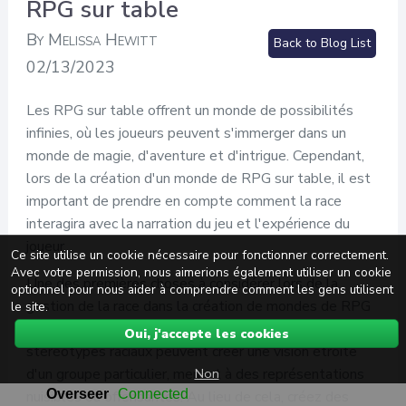
RPG sur table
By Melissa Hewitt
Back to Blog List
02/13/2023
Les RPG sur table offrent un monde de possibilités
infinies, où les joueurs peuvent s'immerger dans un
monde de magie, d'aventure et d'intrigue. Cependant,
lors de la création d'un monde de RPG sur table, il est
important de prendre en compte comment la race
interagira avec la narration du jeu et l'expérience du
joueur.
Ce site utilise un cookie nécessaire pour fonctionner correctement.
Avec votre permission, nous aimerions également utiliser un cookie
Une des premières choses à considérer lors de la
optionnel pour nous aider à comprendre comment les gens utilisent
gestion de la race dans la création de mondes de RPG
le site.
sur table est d'éviter les stéréotypes. Les
Oui, j'accepte les cookies
stéréotypes raciaux peuvent créer une vision étroite
Non
d'un groupe particulier, menant à des représentations
nuisibles ou offensantes. Au lieu de cela, créez des