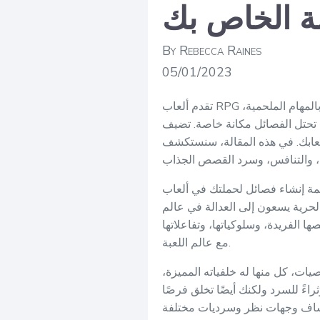
ة الخاص بك
By Rebecca Raines
05/01/2023
تقدم ألعاب RPG عالماً من الاحتمالات اللامحدودة، حيث يتعاون اللاعبون ومدراء الألعاب لإنشاء عوالم معقدة مليئة بالمهام الملحمية،
، تحتل الفصائل مكانة خاصة. تضيف
 ألعابك. في هذه المقالة، سنستكشف
لعاب RPG على الطاولة، من الضروري أن تبدأ برؤية واضحة. ضع في اعتبارك المفهوم
حرية يسعون إلى العدالة في عالم
الفريدة، وسلوكياتها، وتفاعلاتها
مع عالم اللعبة.
يات، كل منها له خلفياته المميزة،
ءً للسرد ولكنك أيضًا تخلق فرصًا
تكشاف وجهات نظر وسرديات مختلفة