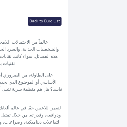
Back to Blog List
والشخصيات الجذابة، والسرد الجذ
هذه الفصائل، سواء كانت نقابات ن
تقنيات بناء فصائل متميزة وغامرة ستنقل اللاعبين إلى نسيج غني من التحالفات، والتنافس، وسرد القصص الجذاب.
الأساسي أو الموضوع الذي يحدد
فاسد؟ هل هم منظمة سرية تتبنى أج
لتغمر اللاعبين حقًا في عالم ألعا
ودوافعه، وقدراته. من خلال تمثيل
لتفاعلات ديناميكية، وصراعات، 