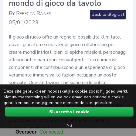
mondo di gioco da tavolo
By Rebecca Raines
Back to Blog List
05/01/2023
Il gioco di ruolo offre un regno di possibilità illimitate,
dove i giocatori e i master di gioco collaborano per
creare mondi intricati pieni di epiche missioni, personaggi
affascinanti e narrazioni coinvolgenti. Tra i numerosi
componenti che contribuiscono a un'esperienza di gioco
veramente immersiva, le fazioni occupano un posto
speciale. Queste fazioni, che siano gilde nobili,
organizzazioni segrete o tribù in guerra, aggiungono
Deze site gebruikt een noodzakelijke cookie zodat hij goed werkt.
Met uw toestemming willen we ook graag een optionele cookie
profondità, complessità e intrigo al tuo mondo di gioco.
gebruiken om te begrijpen hoe mensen de site gebruiken.
In questo articolo, esploreremo tecniche per costruire
Sì, accetto i cookie
fazioni distinte e immersive che trasporteranno i
giocatori in un ricco arazzo di alleanze, rivalità e
Nu
narrazioni avvincenti.