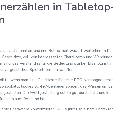
nerzählen in Tableto
n
s seit Jahrzehnten, und ihre Beliebtheit wächst weiterhin. Im Ke
Geschichte, voll von interessanten Charakteren und Wendungen.
eler sind, das Verständnis für die Bedeutung starker Erzählkuns
unvergessliches Spielerlebnis zu schaffen.
llte, wenn man eine Geschichte für seine RPG-Kampagne gestalt
st-apokalyptisches Sci-Fi-Abenteuer spielen, das Wissen um das
u gestalten. Die Weltgestaltung sollte gut durchdacht und konsi
dig als auch fesselnd ist.
uf die Charaktere konzentrieren. NPCs (nicht spielbare Charakter