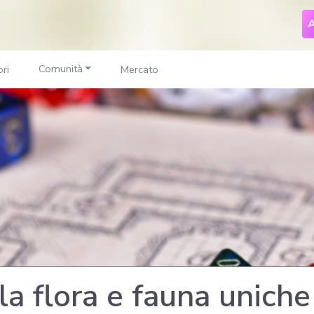
A
Comunità
ri
Mercato
lla flora e fauna uniche