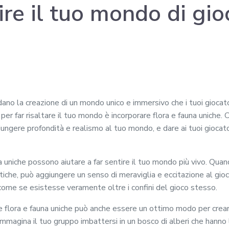
hire il tuo mondo di gio
ardano la creazione di un mondo unico e immersivo che i tuoi gioca
 per far risaltare il tuo mondo è incorporare flora e fauna uniche.
ggiungere profondità e realismo al tuo mondo, e dare ai tuoi giocat
na uniche possono aiutare a far sentire il tuo mondo più vivo. Quan
iche, può aggiungere un senso di meraviglia e eccitazione al gioc
come se esistesse veramente oltre i confini del gioco stesso.
e flora e fauna uniche può anche essere un ottimo modo per creare
. Immagina il tuo gruppo imbattersi in un bosco di alberi che hanno