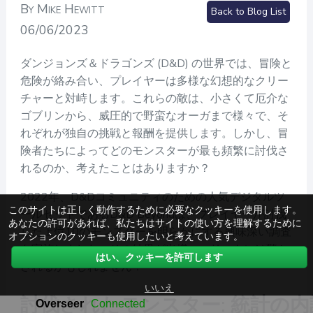
By Mike Hewitt
Back to Blog List
06/06/2023
ダンジョンズ＆ドラゴンズ (D&D) の世界では、冒険と
危険が絡み合い、プレイヤーは多様な幻想的なクリー
チャーと対峙します。これらの敵は、小さくて厄介な
ゴブリンから、威圧的で野蛮なオーガまで様々で、そ
れぞれが独自の挑戦と報酬を提供します。しかし、冒
険者たちによってどのモンスターが最も頻繁に討伐さ
れるのか、考えたことはありますか？
2022年、D&Dコミュニティのための人気デジタルツ
このサイトは正しく動作するために必要なクッキーを使用します。
ールセットであるD&D Beyondは、プレイヤーが討伐
あなたの許可があれば、私たちはサイトの使い方を理解するために
した上位10のモンスターを明らかにする興味深い調査
オプションのクッキーも使用したいと考えています。
を実施しました。その結果が出揃い、リストには驚か
はい、クッキーを許可します
されるかもしれません！
いいえ
討伐されたモンスター: 統計の内